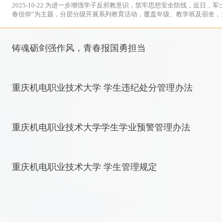
2025-10-22 为进一步增强学子反邪教意识，筑牢思想安全防线，近日，军士生学院以“拒绝邪教侵蚀，守护青
春信仰”为主题，分层分级开展系列教育活动，覆盖年级、教学班及宿舍，形
铸魂砺剑强作风，青春报国勇担当
2025-05-29 为强化作风纪律建设，夯实军事人才培养根基。2025年5月23日，军士生学院在风雨球场召开思想
作风纪律教育整顿总结大会。本次大会由副院长陈飞主持，军士生学院全体领
重庆机电职业技术大学 学生违纪处分管理办法
2025-05-20 （2023年修订） 第一章 总则第一条 为维护学校正常的教育教学秩序和生活秩序，规范学生行
为，建设良好校风、学风，保障学生身心健康，促进学生德、智、体、美、劳
重庆机电职业技术大学学生学业预警管理办法
2025-05-20 重庆机电职业技术大学学生学业预警管理办法 第一章 总则第一条 为进一步提高教学管理水平，加
强学校与学生和学生家长之间的沟通联系，充分发挥学生、家庭、学校三结合
09-10
2025
重庆机电职业技术大学 学生管理规定
2025-05-20 第一章 总 则第一条 为规范本校（以下简称“学校”）学生管理行为,维护学校正常教育教学秩序和生
开展队列会操 检验训练成效
活秩序，保障学生身心健康和合法权益，培养德、智、体、美、劳全面发展的